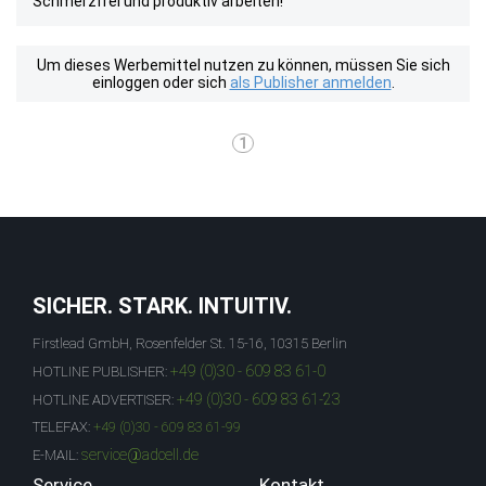
Schmerzfrei und produktiv arbeiten!
Um dieses Werbemittel nutzen zu können, müssen Sie sich
einloggen oder sich
als Publisher anmelden
.
1
SICHER. STARK. INTUITIV.
Firstlead GmbH, Rosenfelder St. 15-16, 10315 Berlin
+49 (0)30 - 609 83 61-0
HOTLINE PUBLISHER:
+49 (0)30 - 609 83 61-23
HOTLINE ADVERTISER:
TELEFAX:
+49 (0)30 - 609 83 61-99
service@adcell.de
E-MAIL:
Service
Kontakt