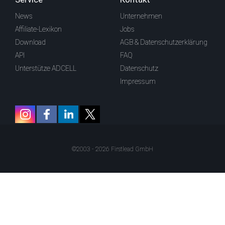
News
Unternehmen
Affiliate-Lexikon
Jobs
Download
AGB & Datenschutzerklärung
API
FAQ
Unterstütze ADCELL
Datenschutz
Impressum
©2003 - 2026 Firstlead GmbH