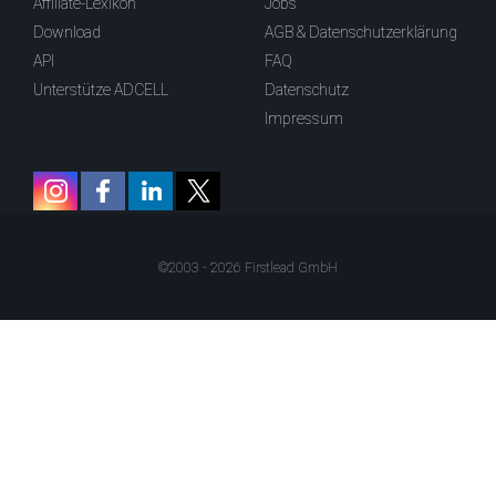
Affiliate-Lexikon
Jobs
Download
AGB & Datenschutzerklärung
API
FAQ
Unterstütze ADCELL
Datenschutz
Impressum
©2003 - 2026 Firstlead GmbH