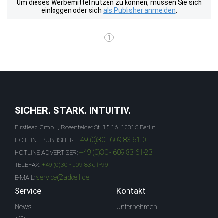
Um dieses Werbemittel nutzen zu können, müssen Sie sich
einloggen oder sich
als Publisher anmelden
.
1
SICHER. STARK. INTUITIV.
Firstlead GmbH, Rosenfelder St. 15-16, 10315 Berlin
+49 (0)30 - 609 83 61-0
HOTLINE PUBLISHER:
+49 (0)30 - 609 83 61-23
HOTLINE ADVERTISER:
TELEFAX:
+49 (0)30 - 609 83 61-99
service@adcell.de
E-MAIL:
Service
Kontakt
News
Unternehmen