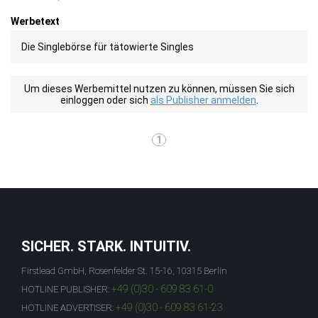
Werbetext
Die Singlebörse für tätowierte Singles
Um dieses Werbemittel nutzen zu können, müssen Sie sich
einloggen oder sich
als Publisher anmelden
.
1
SICHER. STARK. INTUITIV.
Firstlead GmbH, Rosenfelder St. 15-16, 10315 Berlin
+49 (0)30 - 609 83 61-0
HOTLINE PUBLISHER:
+49 (0)30 - 609 83 61-23
HOTLINE ADVERTISER: