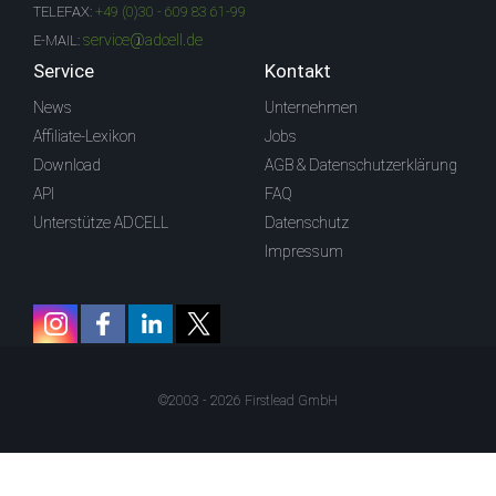
TELEFAX:
+49 (0)30 - 609 83 61-99
service@adcell.de
E-MAIL:
Service
Kontakt
News
Unternehmen
Affiliate-Lexikon
Jobs
Download
AGB & Datenschutzerklärung
API
FAQ
Unterstütze ADCELL
Datenschutz
Impressum
©2003 - 2026 Firstlead GmbH