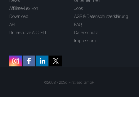
News
Unternehmen
Affiliate-Lexikon
Jobs
Download
AGB & Datenschutzerklärung
API
FAQ
Unterstütze ADCELL
Datenschutz
Impressum
©2003 - 2026 Firstlead GmbH