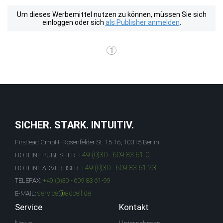
Um dieses Werbemittel nutzen zu können, müssen Sie sich
einloggen oder sich
als Publisher anmelden
.
1
SICHER. STARK. INTUITIV.
Firstlead GmbH, Rosenfelder St. 15-16, 10315 Berlin
+49 (0)30 - 609 83 61-0
HOTLINE PUBLISHER:
+49 (0)30 - 609 83 61-23
HOTLINE ADVERTISER:
TELEFAX:
+49 (0)30 - 609 83 61-99
service@adcell.de
E-MAIL:
Service
Kontakt