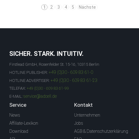
1
2
3
4
5
Nächste
SICHER. STARK. INTUITIV.
Firstlead GmbH, Rosenfelder St. 15-16, 10315 Berlin
+49 (0)30 - 609 83 61-0
HOTLINE PUBLISHER:
+49 (0)30 - 609 83 61-23
HOTLINE ADVERTISER:
TELEFAX:
+49 (0)30 - 609 83 61-99
service@adcell.de
E-MAIL:
Service
Kontakt
News
Unternehmen
Affiliate-Lexikon
Jobs
Download
AGB & Datenschutzerklärung