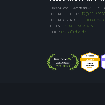
Firstlead GmbH, Rosenfelder St. 15-16, 10
+49 (0)30 - 609 8
HOTLINE PUBLISHER:
+49 (0)30 - 609 
HOTLINE ADVERTISER:
TELEFAX:
+49 (0)30 - 609 83 61-99
service@adcell.de
E-MAIL: