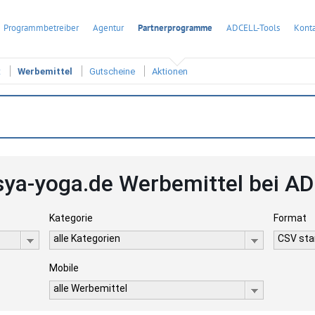
Programmbetreiber
Agentur
Partnerprogramme
ADCELL-Tools
Konta
t
Werbemittel
Gutscheine
Aktionen
sya-yoga.de Werbemittel bei A
Kategorie
Format
alle Kategorien
CSV stan
Mobile
alle Werbemittel