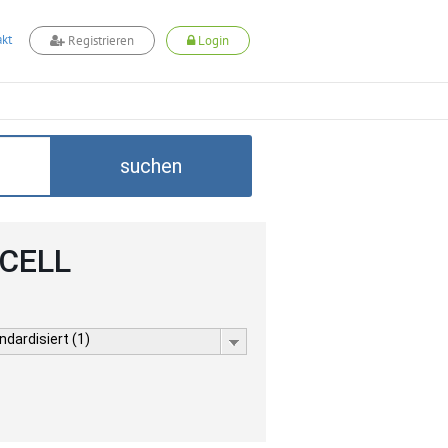
kt
Registrieren
Login
suchen
DCELL
dardisiert (1)