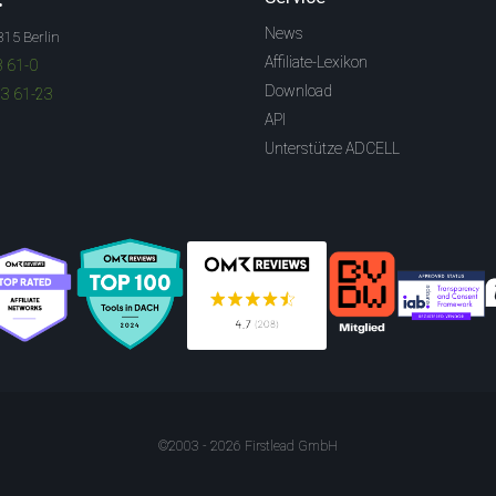
News
315 Berlin
Affiliate-Lexikon
3 61-0
Download
83 61-23
API
Unterstütze ADCELL
©2003 - 2026 Firstlead GmbH