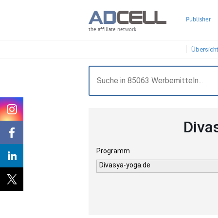
Publisher
the affiliate network
Übersich
Diva
Programm
Divasya-yoga.de