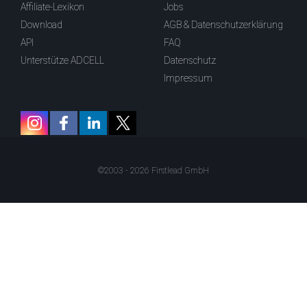
Affiliate-Lexikon
Jobs
Download
AGB & Datenschutzerklärung
API
FAQ
Unterstütze ADCELL
Datenschutz
Impressum
©2003 - 2026 Firstlead GmbH