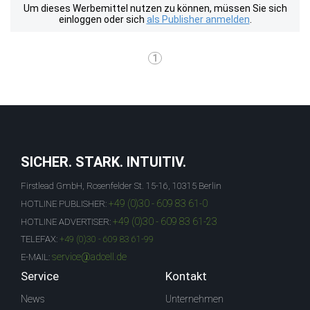
Um dieses Werbemittel nutzen zu können, müssen Sie sich
einloggen oder sich
als Publisher anmelden
.
1
SICHER. STARK. INTUITIV.
Firstlead GmbH, Rosenfelder St. 15-16, 10315 Berlin
+49 (0)30 - 609 83 61-0
HOTLINE PUBLISHER:
+49 (0)30 - 609 83 61-23
HOTLINE ADVERTISER:
TELEFAX:
+49 (0)30 - 609 83 61-99
service@adcell.de
E-MAIL:
Service
Kontakt
News
Unternehmen