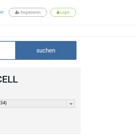
kt
Registrieren
Login
suchen
CELL
(34)