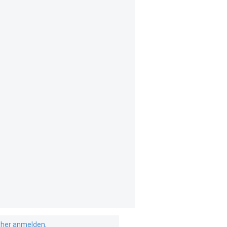
isher anmelden
.