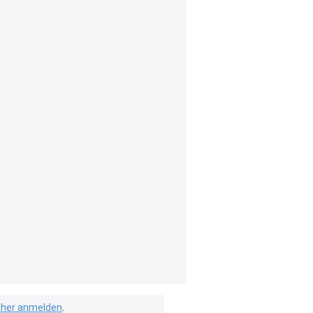
isher anmelden
.