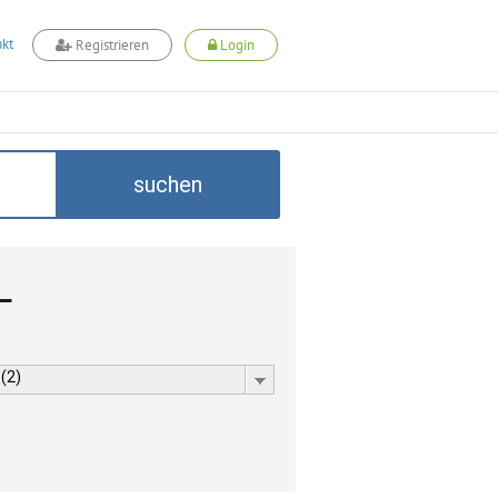
kt
Registrieren
Login
suchen
L
 (2)