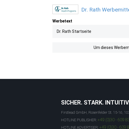
Dr. Rath Werbemitte
Werbetext
Dr. Rath Startseite
Um dieses Werbemit
SICHER. STARK. INTUITIV
Firstlead GmbH, Rosenfelder St. 15-16, 10
+49 (0)30 - 609 8
HOTLINE PUBLISHER:
+49 (0)30 - 609 
HOTLINE ADVERTISER: