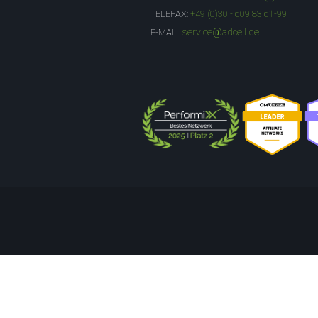
TELEFAX:
+49 (0)30 - 609 83 61-99
service@adcell.de
E-MAIL: