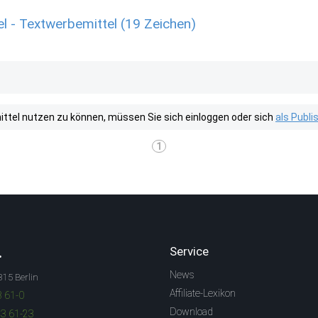
l - Textwerbemittel (19 Zeichen)
tel nutzen zu können, müssen Sie sich einloggen oder sich
als Publ
1
.
Service
News
315 Berlin
Affiliate-Lexikon
3 61-0
Download
83 61-23