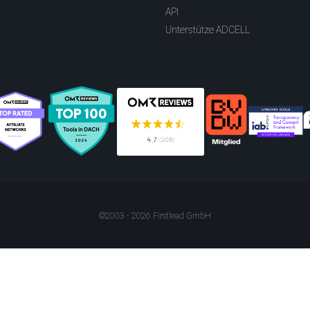
API
Unterstütze ADCELL
©2003 - 2026 Firstlead GmbH