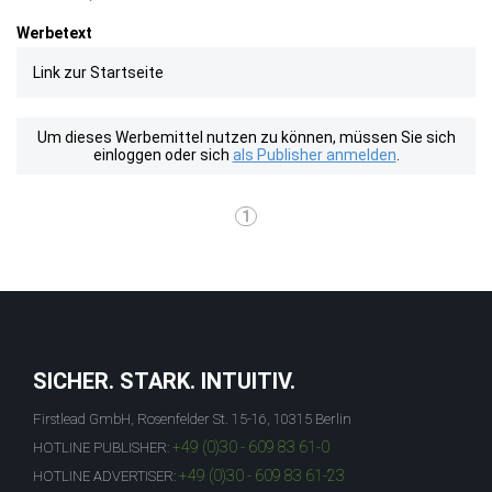
Werbetext
Link zur Startseite
Um dieses Werbemittel nutzen zu können, müssen Sie sich
einloggen oder sich
als Publisher anmelden
.
1
SICHER. STARK. INTUITIV.
Firstlead GmbH, Rosenfelder St. 15-16, 10315 Berlin
+49 (0)30 - 609 83 61-0
HOTLINE PUBLISHER:
+49 (0)30 - 609 83 61-23
HOTLINE ADVERTISER: