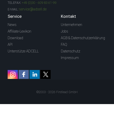
TELEFAX:
+49 (0)30 - 609 83 61-99
service@adcell.de
E-MAIL:
Service
Kontakt
News
Unternehmen
Affiliate-Lexikon
Jobs
Download
AGB & Datenschutzerklärung
API
FAQ
Unterstütze ADCELL
Datenschutz
Impressum
©2003 - 2026 Firstlead GmbH