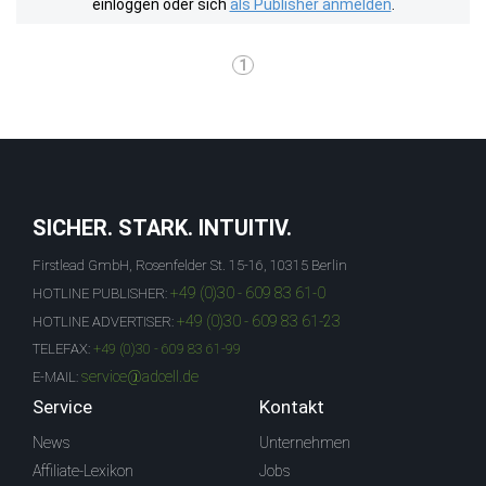
einloggen oder sich
als Publisher anmelden
.
1
SICHER. STARK. INTUITIV.
Firstlead GmbH, Rosenfelder St. 15-16, 10315 Berlin
+49 (0)30 - 609 83 61-0
HOTLINE PUBLISHER:
+49 (0)30 - 609 83 61-23
HOTLINE ADVERTISER:
TELEFAX:
+49 (0)30 - 609 83 61-99
service@adcell.de
E-MAIL:
Service
Kontakt
News
Unternehmen
Affiliate-Lexikon
Jobs