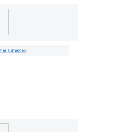
isher anmelden
.