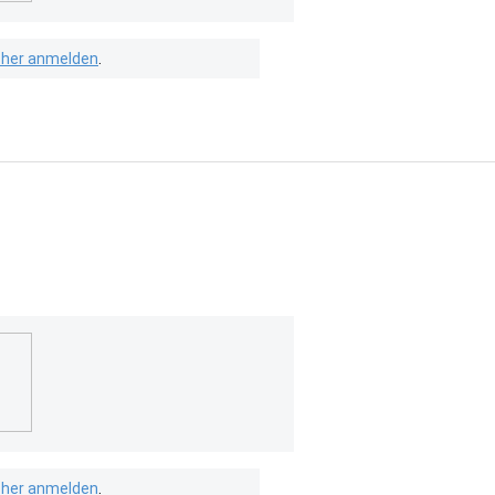
isher anmelden
.
isher anmelden
.