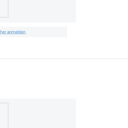
isher anmelden
.