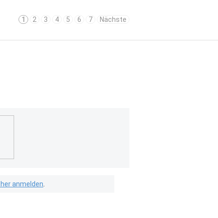
1
2
3
4
5
6
7
Nächste
isher anmelden
.