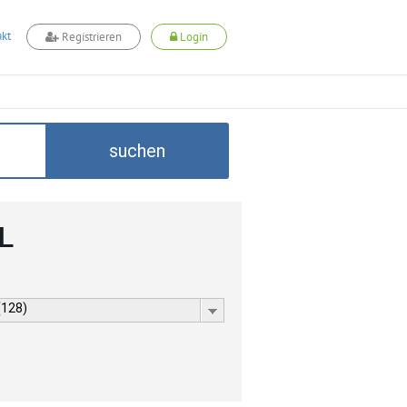
kt
Registrieren
Login
suchen
L
(128)