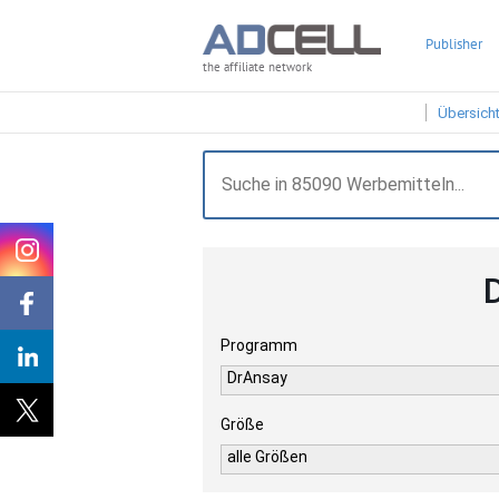
Publisher
the affiliate network
Übersich
Programm
DrAnsay
Größe
alle Größen