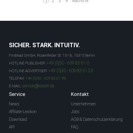
1
2
3
4
Nächste
SICHER. STARK. INTUITIV.
Firstlead GmbH, Rosenfelder St. 15-16, 10315 Berlin
+49 (0)30 - 609 83 61-0
HOTLINE PUBLISHER:
+49 (0)30 - 609 83 61-23
HOTLINE ADVERTISER:
TELEFAX:
+49 (0)30 - 609 83 61-99
service@adcell.de
E-MAIL:
Service
Kontakt
News
Unternehmen
Affiliate-Lexikon
Jobs
Download
AGB & Datenschutzerklärung
API
FAQ