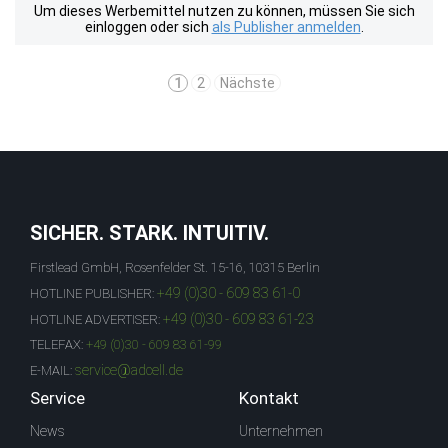
Um dieses Werbemittel nutzen zu können, müssen Sie sich
einloggen oder sich
als Publisher anmelden
.
1
2
Nächste
SICHER. STARK. INTUITIV.
Firstlead GmbH, Rosenfelder St. 15-16, 10315 Berlin
+49 (0)30 - 609 83 61-0
HOTLINE PUBLISHER:
+49 (0)30 - 609 83 61-23
HOTLINE ADVERTISER:
TELEFAX:
+49 (0)30 - 609 83 61-99
service@adcell.de
E-MAIL:
Service
Kontakt
News
Unternehmen