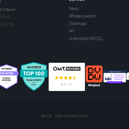
News
315 Berlin
Affiliate-Lexikon
3 61-0
Download
83 61-23
API
Unterstütze ADCELL
©2003 - 2026 Firstlead GmbH