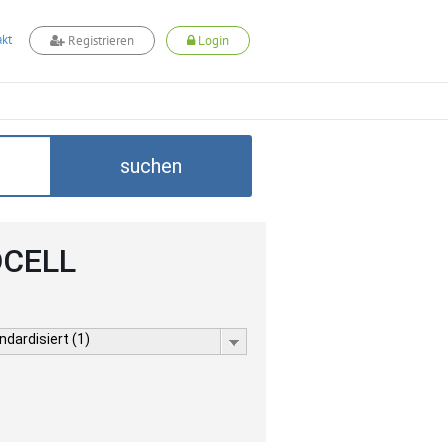
kt
Registrieren
Login
suchen
DCELL
dardisiert (1)