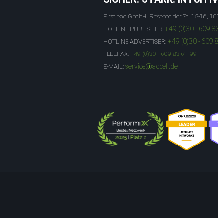
Firstlead GmbH, Rosenfelder St. 15-16, 10
+49 (0)30 - 609 8
HOTLINE PUBLISHER:
+49 (0)30 - 609 
HOTLINE ADVERTISER:
TELEFAX:
+49 (0)30 - 609 83 61-99
service@adcell.de
E-MAIL: