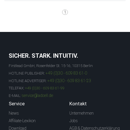
1
SICHER. STARK. INTUITIV.
Firstlead GmbH, Rosenfelder St. 15-16, 10315 Berlin
+49 (0)30 - 609 83 61-0
HOTLINE PUBLISHER:
+49 (0)30 - 609 83 61-23
HOTLINE ADVERTISER:
TELEFAX:
+49 (0)30 - 609 83 61-99
service@adcell.de
E-MAIL:
Service
Kontakt
News
Unternehmen
Affiliate-Lexikon
Jobs
Download
AGB & Datenschutzerklärung