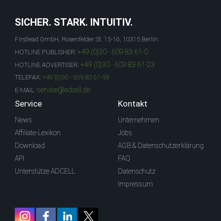
SICHER. STARK. INTUITIV.
Firstlead GmbH, Rosenfelder St. 15-16, 10315 Berlin
+49 (0)30 - 609 83 61-0
HOTLINE PUBLISHER:
+49 (0)30 - 609 83 61-23
HOTLINE ADVERTISER:
TELEFAX:
+49 (0)30 - 609 83 61-99
service@adcell.de
E-MAIL:
Service
Kontakt
News
Unternehmen
Affiliate-Lexikon
Jobs
Download
AGB & Datenschutzerklärung
API
FAQ
Unterstütze ADCELL
Datenschutz
Impressum