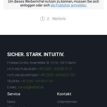
Um dieses Werbemittel nutzen zu können, müssen Sie sich
einloggen oder sich
als Publisher anmelden
.
1
2
Nächste
SICHER. STARK. INTUITIV.
Firstlead GmbH, Rosenfelder St. 15-16, 10315 Berlin
+49 (0)30 - 609 83 61-0
HOTLINE PUBLISHER:
+49 (0)30 - 609 83 61-23
HOTLINE ADVERTISER:
TELEFAX:
+49 (0)30 - 609 83 61-99
service@adcell.de
E-MAIL:
Service
Kontakt
News
Unternehmen