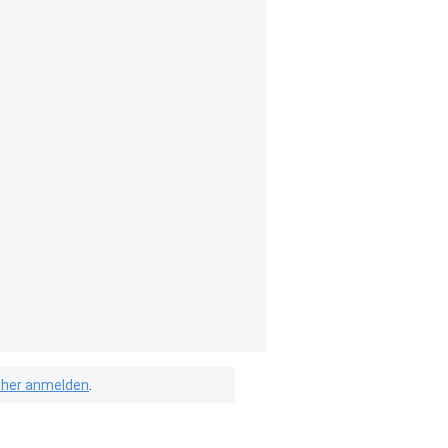
isher anmelden
.