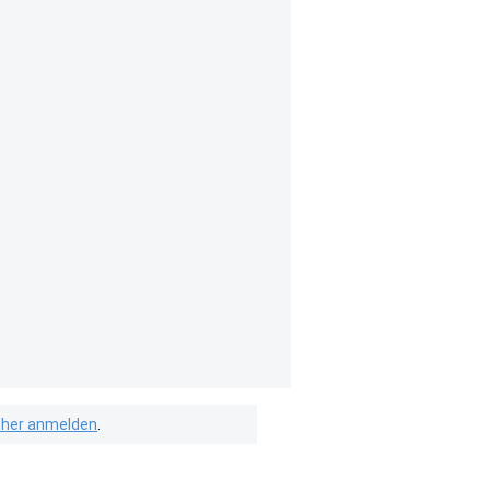
isher anmelden
.