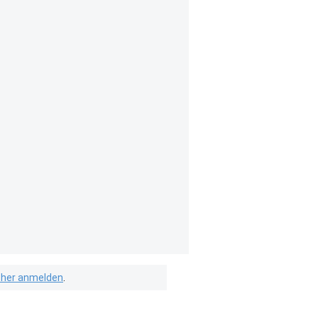
isher anmelden
.