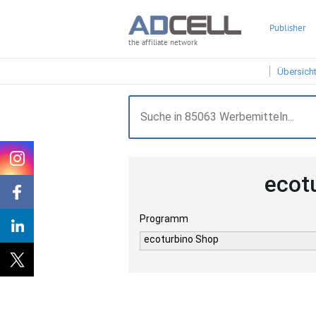
Publisher
the affiliate network
Übersich
ecot
Programm
ecoturbino Shop