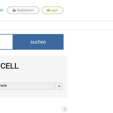
kt
Registrieren
Login
suchen
DCELL
rmate
1