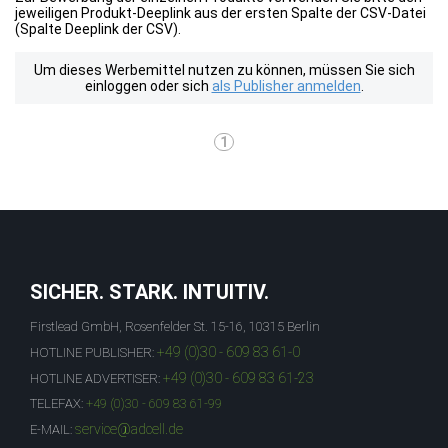
jeweiligen Produkt-Deeplink aus der ersten Spalte der CSV-Datei
(Spalte Deeplink der CSV).
Um dieses Werbemittel nutzen zu können, müssen Sie sich
einloggen oder sich
als Publisher anmelden
.
1
SICHER. STARK. INTUITIV.
Firstlead GmbH, Rosenfelder St. 15-16, 10315 Berlin
+49 (0)30 - 609 83 61-0
HOTLINE PUBLISHER:
+49 (0)30 - 609 83 61-23
HOTLINE ADVERTISER:
TELEFAX:
+49 (0)30 - 609 83 61-99
service@adcell.de
E-MAIL: