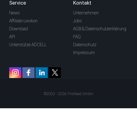
Service
Kontakt
News
Unternehmen
Affiliate-Lexikon
Jobs
Download
AGB & Datenschutzerklärung
API
FAQ
Unterstütze ADCELL
Datenschutz
Impressum
©2003 - 2026 Firstlead GmbH