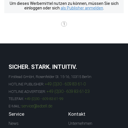
Um dieses Werbemittel nutzen zu können, müssen Sie sich
einloggen oder sich
als Publisher anmelden
.
1
SICHER. STARK. INTUITIV.
Firstlead GmbH, Rosenfelder St. 15-16, 10315 Berlin
+49 (0)30 - 609 83 61-0
HOTLINE PUBLISHER:
+49 (0)30 - 609 83 61-23
HOTLINE ADVERTISER:
TELEFAX:
+49 (0)30 - 609 83 61-99
service@adcell.de
E-MAIL:
Service
Kontakt
News
Unternehmen