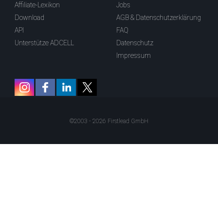
Affiliate-Lexikon
Jobs
Download
AGB & Datenschutzerklärung
API
FAQ
Unterstütze ADCELL
Datenschutz
Impressum
©2003 - 2026 Firstlead GmbH