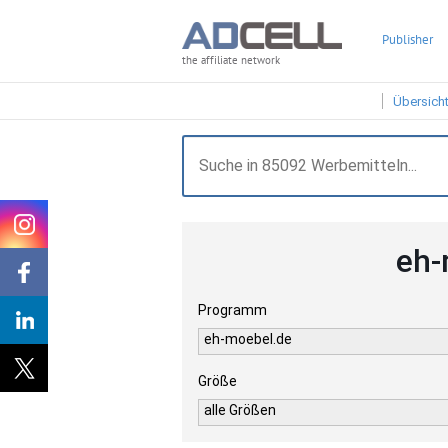
Publisher
the affiliate network
Übersich
eh-
Programm
eh-moebel.de
Größe
alle Größen