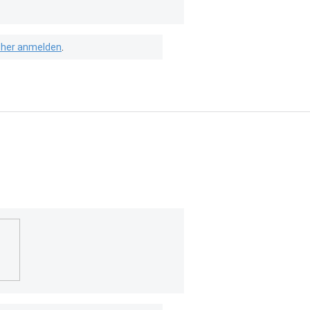
isher anmelden
.