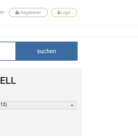
kt
Registrieren
Login
suchen
CELL
(12)