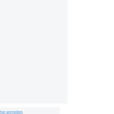
isher anmelden
.