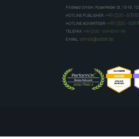
Firstlead GmbH, Rosenfelder St. 15-16, 10
+49 (0)30 - 609 8
HOTLINE PUBLISHER:
+49 (0)30 - 609 
HOTLINE ADVERTISER:
TELEFAX:
+49 (0)30 - 609 83 61-99
service@adcell.de
E-MAIL: