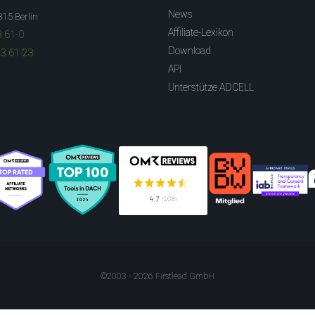
News
315 Berlin
Affiliate-Lexikon
3 61-0
Download
83 61-23
API
Unterstütze ADCELL
©2003 - 2026 Firstlead GmbH