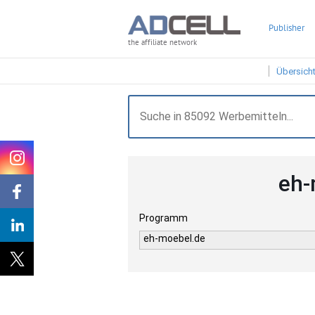
Publisher
the affiliate network
Übersich
eh-
Programm
eh-moebel.de