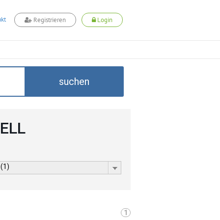
kt
Registrieren
Login
suchen
CELL
 (1)
1