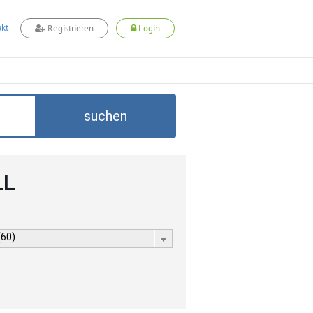
kt
Registrieren
Login
suchen
LL
(60)