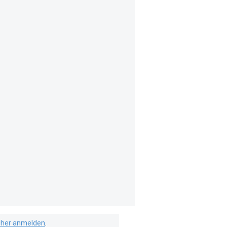
isher anmelden
.