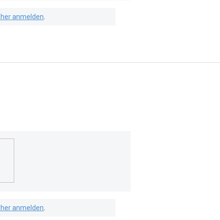
isher anmelden
.
isher anmelden
.