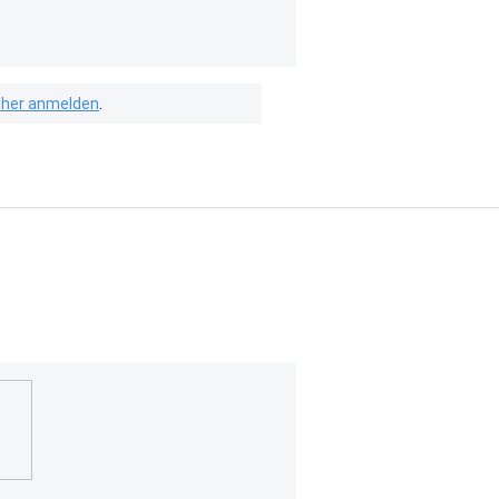
isher anmelden
.