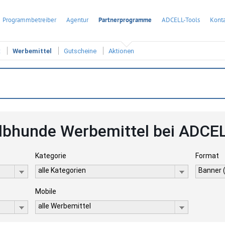
Programmbetreiber
Agentur
Partnerprogramme
ADCELL-Tools
Konta
t
Werbemittel
Gutscheine
Aktionen
lbhunde Werbemittel bei ADCE
Kategorie
Format
alle Kategorien
Banner 
Mobile
alle Werbemittel