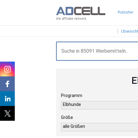
Publisher
the affiliate network
Übersich
E
Programm
Elbhunde
Größe
alle Größen