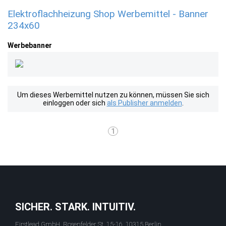
Elektroflachheizung Shop Werbemittel - Banner
234x60
Werbebanner
Um dieses Werbemittel nutzen zu können, müssen Sie sich
einloggen oder sich
als Publisher anmelden
.
1
SICHER. STARK. INTUITIV.
Firstlead GmbH, Rosenfelder St. 15-16, 10315 Berlin