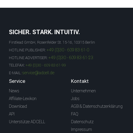
SICHER. STARK. INTUITIV.
Firstlead GmbH, Rosenfelder St. 15-16, 10315 Berlin
+49 (0)30 - 609 83 61-0
HOTLINE PUBLISHER:
+49 (0)30 - 609 83 61-23
HOTLINE ADVERTISER:
TELEFAX:
+49 (0)30 - 609 83 61-99
service@adcell.de
E-MAIL:
Service
Kontakt
News
Unternehmen
Affiliate-Lexikon
Jobs
Download
AGB & Datenschutzerklärung
API
FAQ
Unterstütze ADCELL
Datenschutz
Impressum