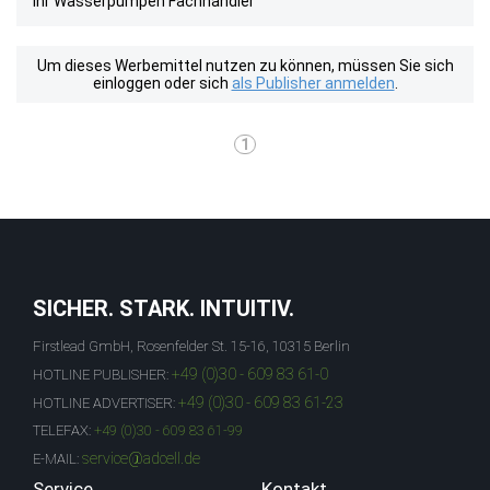
Ihr Wasserpumpen Fachhändler
Um dieses Werbemittel nutzen zu können, müssen Sie sich
einloggen oder sich
als Publisher anmelden
.
1
SICHER. STARK. INTUITIV.
Firstlead GmbH, Rosenfelder St. 15-16, 10315 Berlin
+49 (0)30 - 609 83 61-0
HOTLINE PUBLISHER:
+49 (0)30 - 609 83 61-23
HOTLINE ADVERTISER:
TELEFAX:
+49 (0)30 - 609 83 61-99
service@adcell.de
E-MAIL:
Service
Kontakt