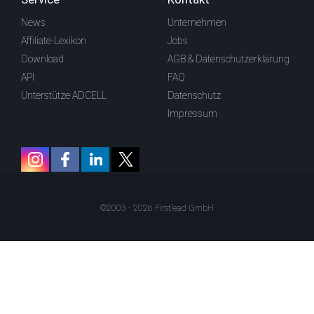
News
Unternehmen
Affiliate-Lexikon
Jobs
Download
AGB & Datenschutzerklärung
API
FAQ
Unterstütze ADCELL
Datenschutz
Impressum
©2003 - 2026 Firstlead GmbH