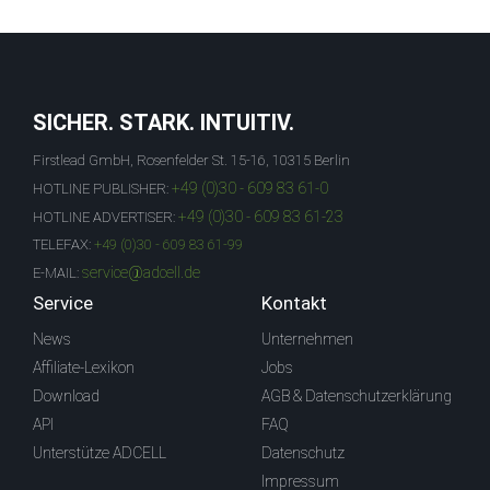
SICHER. STARK. INTUITIV.
Firstlead GmbH, Rosenfelder St. 15-16, 10315 Berlin
+49 (0)30 - 609 83 61-0
HOTLINE PUBLISHER:
+49 (0)30 - 609 83 61-23
HOTLINE ADVERTISER:
TELEFAX:
+49 (0)30 - 609 83 61-99
service@adcell.de
E-MAIL:
Service
Kontakt
News
Unternehmen
Affiliate-Lexikon
Jobs
Download
AGB & Datenschutzerklärung
API
FAQ
Unterstütze ADCELL
Datenschutz
Impressum