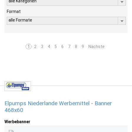
alle Kategorien
Format
alle Formate
1
2
3
4
5
6
7
8
9
Nächste
Elpumps Niederlande Werbemittel - Banner
468x60
Werbebanner