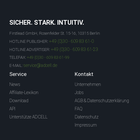
SICHER. STARK. INTUITIV.
Firstlead GmbH, Rosenfelder St. 15-16, 10315 Berlin
+49 (0)30 - 609 83 61-0
HOTLINE PUBLISHER:
+49 (0)30 - 609 83 61-23
HOTLINE ADVERTISER:
TELEFAX:
+49 (0)30 - 609 83 61-99
service@adcell.de
E-MAIL:
Service
Kontakt
News
Unternehmen
Affiliate-Lexikon
Jobs
Download
AGB & Datenschutzerklärung
API
FAQ
Unterstütze ADCELL
Datenschutz
Impressum