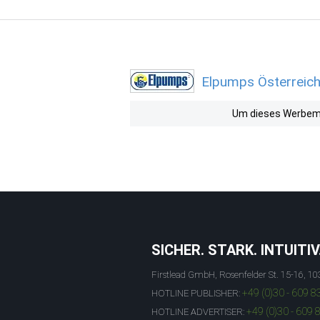
Elpumps Österreich
Um dieses Werbemit
SICHER. STARK. INTUITIV
Firstlead GmbH, Rosenfelder St. 15-16, 10
+49 (0)30 - 609 8
HOTLINE PUBLISHER:
+49 (0)30 - 609 
HOTLINE ADVERTISER: