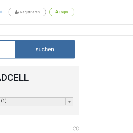
kt
Registrieren
Login
suchen
 ADCELL
 (1)
1