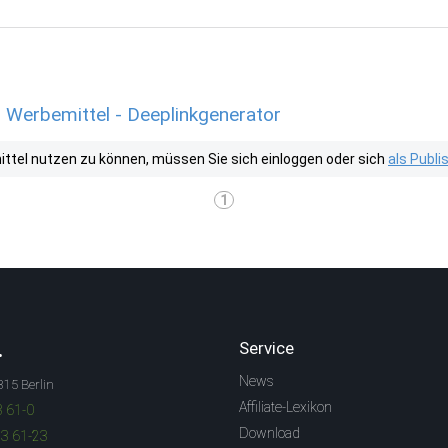
 Werbemittel - Deeplinkgenerator
tel nutzen zu können, müssen Sie sich einloggen oder sich
als Publ
1
.
Service
News
315 Berlin
Affiliate-Lexikon
3 61-0
Download
83 61-23