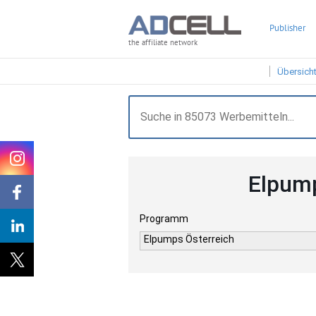
Publisher
the affiliate network
Übersich
Elpump
Programm
Elpumps Österreich