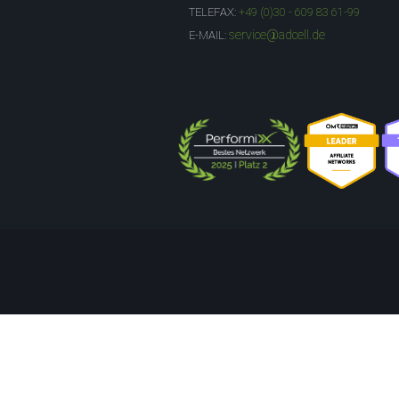
TELEFAX:
+49 (0)30 - 609 83 61-99
service@adcell.de
E-MAIL: