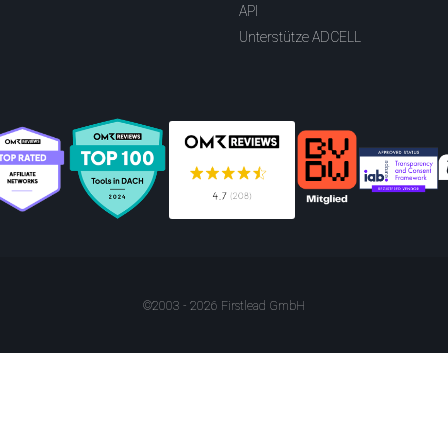
API
Unterstütze ADCELL
©2003 - 2026 Firstlead GmbH