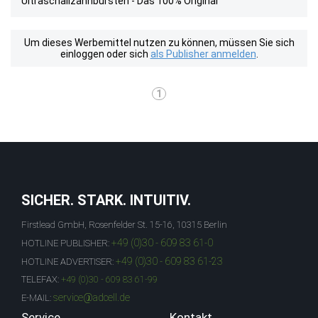
Ultraschallzahnbürsten - Das 100% Original
Um dieses Werbemittel nutzen zu können, müssen Sie sich
einloggen oder sich
als Publisher anmelden
.
1
SICHER. STARK. INTUITIV.
Firstlead GmbH, Rosenfelder St. 15-16, 10315 Berlin
+49 (0)30 - 609 83 61-0
HOTLINE PUBLISHER:
+49 (0)30 - 609 83 61-23
HOTLINE ADVERTISER:
TELEFAX:
+49 (0)30 - 609 83 61-99
service@adcell.de
E-MAIL:
Service
Kontakt