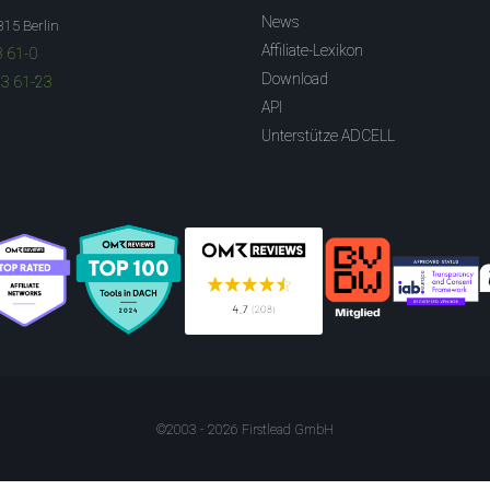
News
315 Berlin
Affiliate-Lexikon
3 61-0
Download
83 61-23
API
Unterstütze ADCELL
©2003 - 2026 Firstlead GmbH