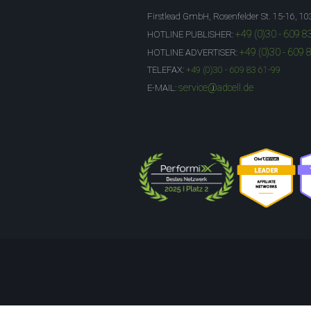
Firstlead GmbH, Rosenfelder St. 15-16, 10
+49 (0)30 - 609 8
HOTLINE PUBLISHER:
+49 (0)30 - 609 
HOTLINE ADVERTISER:
TELEFAX:
+49 (0)30 - 609 83 61-99
service@adcell.de
E-MAIL: