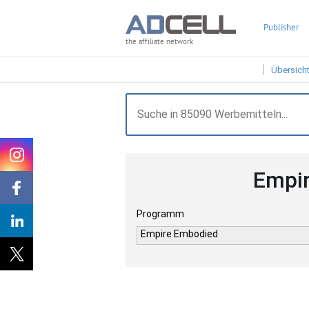
Publisher
the affiliate network
Übersich
Empir
Programm
Empire Embodied