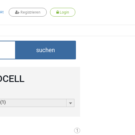
kt
Registrieren
Login
suchen
ADCELL
 (1)
1