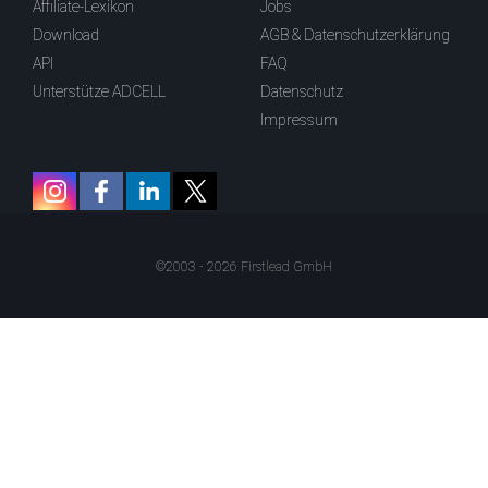
Affiliate-Lexikon
Jobs
Download
AGB & Datenschutzerklärung
API
FAQ
Unterstütze ADCELL
Datenschutz
Impressum
©2003 - 2026 Firstlead GmbH