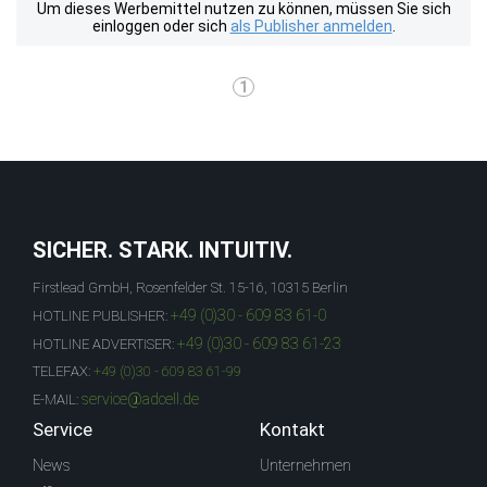
Um dieses Werbemittel nutzen zu können, müssen Sie sich
einloggen oder sich
als Publisher anmelden
.
1
SICHER. STARK. INTUITIV.
Firstlead GmbH, Rosenfelder St. 15-16, 10315 Berlin
+49 (0)30 - 609 83 61-0
HOTLINE PUBLISHER:
+49 (0)30 - 609 83 61-23
HOTLINE ADVERTISER:
TELEFAX:
+49 (0)30 - 609 83 61-99
service@adcell.de
E-MAIL:
Service
Kontakt
News
Unternehmen