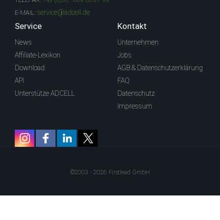
service@adcell.de
E-MAIL:
Service
Kontakt
News
Unternehmen
Affiliate-Lexikon
Jobs
Download
AGB & Datenschutzerklärung
API
FAQ
Unterstütze ADCELL
Datenschutz
Impressum
©2003 - 2026 Firstlead GmbH