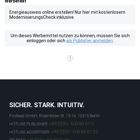
Werbetext
Energieausweis online erstellen! Nur hier mit kostenlosem
ModernisierungsCheck inklusive.
Um dieses Werbemittel nutzen zu können, müssen Sie sich
einloggen oder sich
als Publisher anmelden
.
1
SICHER. STARK. INTUITIV.
Firstlead GmbH, Rosenfelder St. 15-16, 10315 Berlin
+49 (0)30 - 609 83 61-0
HOTLINE PUBLISHER:
+49 (0)30 - 609 83 61-23
HOTLINE ADVERTISER:
TELEFAX:
+49 (0)30 - 609 83 61-99