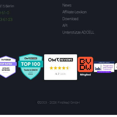
News
315 Berlin
Affiliate-Lexikon
3 61-0
Download
83 61-23
API
Unterstütze ADCELL
©2003 - 2026 Firstlead GmbH