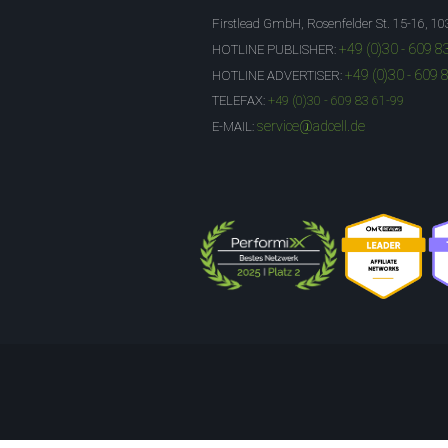
Firstlead GmbH, Rosenfelder St. 15-16, 10
+49 (0)30 - 609 8
HOTLINE PUBLISHER:
+49 (0)30 - 609 
HOTLINE ADVERTISER:
TELEFAX:
+49 (0)30 - 609 83 61-99
service@adcell.de
E-MAIL: