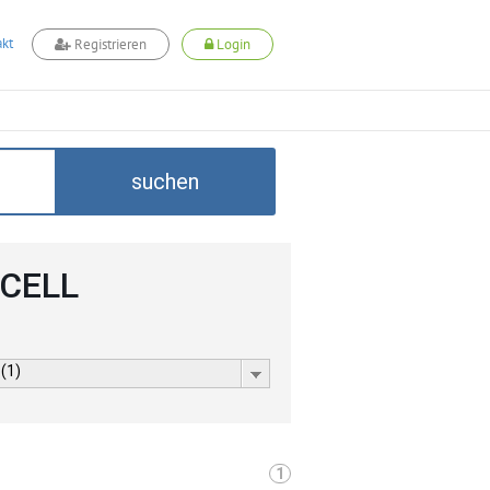
kt
Registrieren
Login
suchen
DCELL
 (1)
1