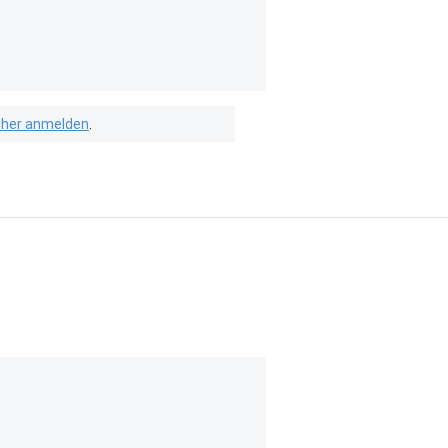
isher anmelden
.