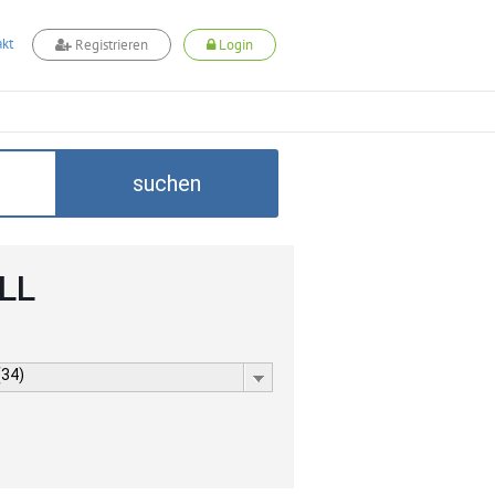
kt
Registrieren
Login
suchen
LL
(34)