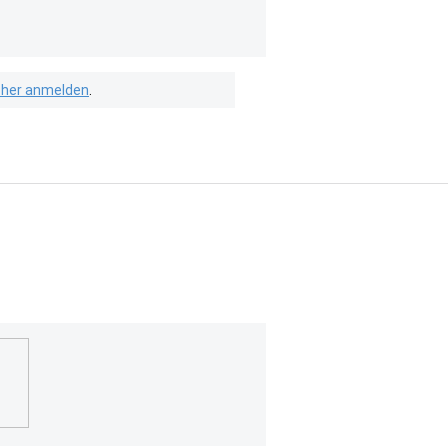
isher anmelden
.