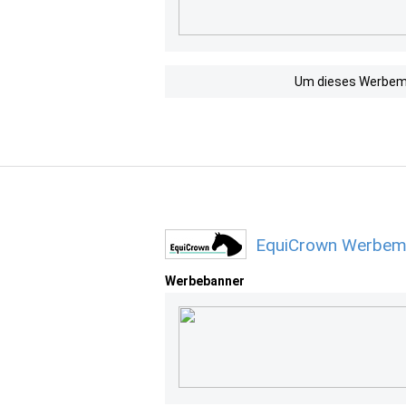
Um dieses Werbemit
EquiCrown Werbemi
Werbebanner