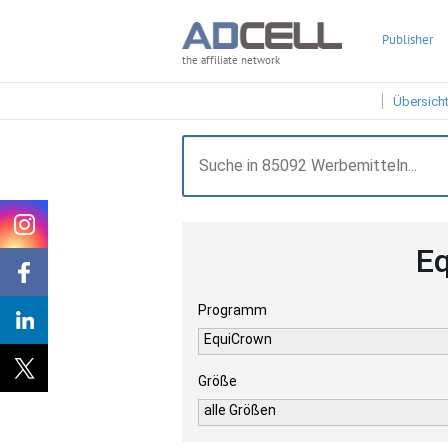
Publisher
the affiliate network
Übersich
Eq
Programm
EquiCrown
Größe
alle Größen