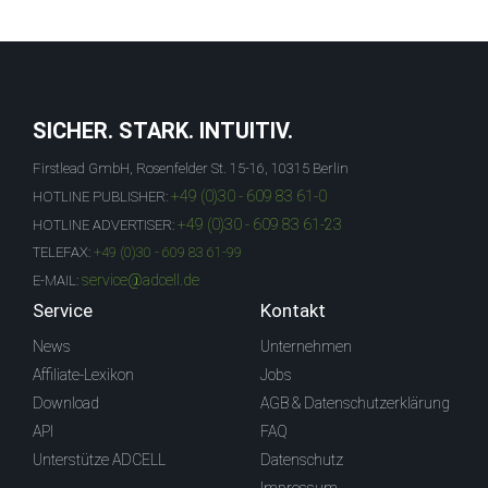
SICHER. STARK. INTUITIV.
Firstlead GmbH, Rosenfelder St. 15-16, 10315 Berlin
+49 (0)30 - 609 83 61-0
HOTLINE PUBLISHER:
+49 (0)30 - 609 83 61-23
HOTLINE ADVERTISER:
TELEFAX:
+49 (0)30 - 609 83 61-99
service@adcell.de
E-MAIL:
Service
Kontakt
News
Unternehmen
Affiliate-Lexikon
Jobs
Download
AGB & Datenschutzerklärung
API
FAQ
Unterstütze ADCELL
Datenschutz