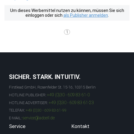
Um dieses Werbemittel nutzen zu können, müssen Sie sich
einloggen oder sich
als Publisher anmelden
.
1
SICHER. STARK. INTUITIV.
Firstlead GmbH, Rosenfelder St. 15-16, 10315 Berlin
+49 (0)30 - 609 83 61-0
HOTLINE PUBLISHER:
+49 (0)30 - 609 83 61-23
HOTLINE ADVERTISER:
TELEFAX:
+49 (0)30 - 609 83 61-99
service@adcell.de
E-MAIL:
Service
Kontakt