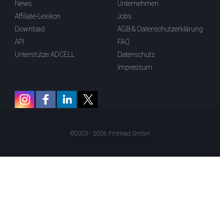
News
Unternehmen
Affiliate-Lexikon
Jobs
Download
AGB & Datenschutzerklärung
API
FAQ
Unterstütze ADCELL
Datenschutz
Impressum
©2003 - 2026 Firstlead GmbH