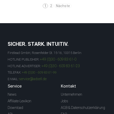
1
2
Nächste
SICHER. STARK. INTUITIV.
Firstlead GmbH, Rosenfelder St. 15-16, 10315 Berlin
+49 (0)30 - 609 83 61-0
HOTLINE PUBLISHER:
+49 (0)30 - 609 83 61-23
HOTLINE ADVERTISER:
TELEFAX:
+49 (0)30 - 609 83 61-99
service@adcell.de
E-MAIL:
Service
Kontakt
News
Unternehmen
Affiliate-Lexikon
Jobs
Download
AGB & Datenschutzerklärung