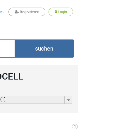
kt
Registrieren
Login
suchen
ADCELL
 (1)
1