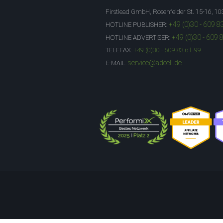
Firstlead GmbH, Rosenfelder St. 15-16, 10
+49 (0)30 - 609 8
HOTLINE PUBLISHER:
+49 (0)30 - 609 
HOTLINE ADVERTISER:
TELEFAX:
+49 (0)30 - 609 83 61-99
service@adcell.de
E-MAIL: