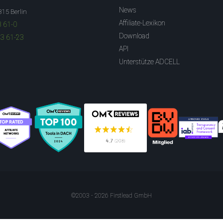
News
315 Berlin
Affiliate-Lexikon
3 61-0
Download
83 61-23
API
Unterstütze ADCELL
©2003 - 2026 Firstlead GmbH