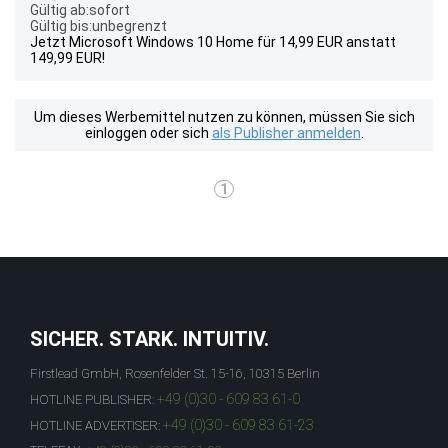
Gültig ab:sofort
Gültig bis:unbegrenzt
Jetzt Microsoft Windows 10 Home für 14,99 EUR anstatt
149,99 EUR!
Um dieses Werbemittel nutzen zu können, müssen Sie sich
einloggen oder sich
als Publisher anmelden
.
1
SICHER. STARK. INTUITIV.
Firstlead GmbH, Rosenfelder St. 15-16, 10315 Berlin
+49 (0)30 - 609 83 61-0
HOTLINE PUBLISHER:
+49 (0)30 - 609 83 61-23
HOTLINE ADVERTISER: