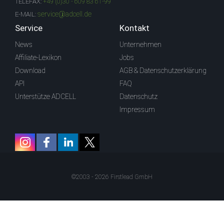
TELEFAX:
+49 (0)30 - 609 83 61-99
service@adcell.de
E-MAIL:
Service
Kontakt
News
Unternehmen
Affiliate-Lexikon
Jobs
Download
AGB & Datenschutzerklärung
API
FAQ
Unterstütze ADCELL
Datenschutz
Impressum
©2003 - 2026 Firstlead GmbH