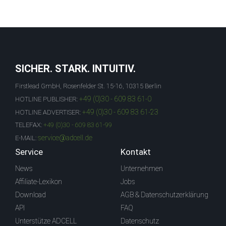
SICHER. STARK. INTUITIV.
Firstlead GmbH, Rosenfelder St. 15-16, 10315 Berlin
+49 (0)30 - 609 83 61-0
HOTLINE PUBLISHER:
+49 (0)30 - 609 83 61-23
HOTLINE ADVERTISER:
TELEFAX:
+49 (0)30 - 609 83 61-99
service@adcell.de
E-MAIL:
Service
Kontakt
News
Unternehmen
Affiliate-Lexikon
Jobs
Download
AGB & Datenschutzerklärung
API
FAQ
Unterstütze ADCELL
Datenschutz