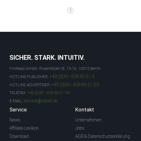
1
SICHER. STARK. INTUITIV.
Firstlead GmbH, Rosenfelder St. 15-16, 10315 Berlin
+49 (0)30 - 609 83 61-0
HOTLINE PUBLISHER:
+49 (0)30 - 609 83 61-23
HOTLINE ADVERTISER:
TELEFAX:
+49 (0)30 - 609 83 61-99
service@adcell.de
E-MAIL:
Service
Kontakt
News
Unternehmen
Affiliate-Lexikon
Jobs
Download
AGB & Datenschutzerklärung