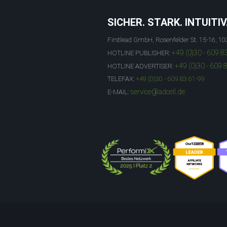
SICHER. STARK. INTUITIV
Firstlead GmbH, Rosenfelder St. 15-16, 10
+49 (0)30 - 609 8
HOTLINE PUBLISHER:
+49 (0)30 - 609 
HOTLINE ADVERTISER:
TELEFAX:
+49 (0)30 - 609 83 61-99
service@adcell.de
E-MAIL: