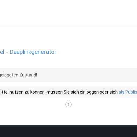
l - Deeplinkgenerator
geloggten Zustand!
tel nutzen zu können, müssen Sie sich einloggen oder sich
als Publ
1