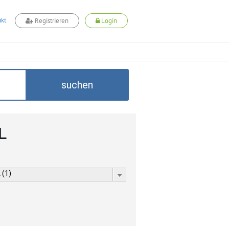
kt
Registrieren
Login
suchen
L
 (1)