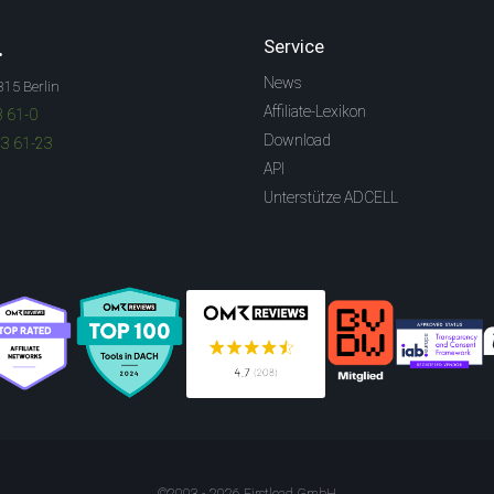
.
Service
News
315 Berlin
Affiliate-Lexikon
3 61-0
Download
83 61-23
API
Unterstütze ADCELL