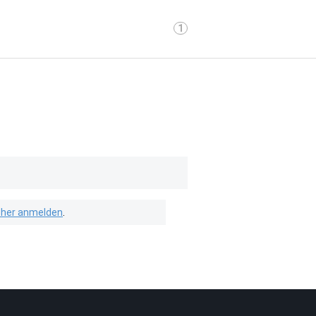
1
isher anmelden
.