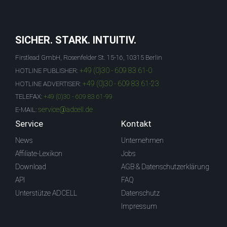
SICHER. STARK. INTUITIV.
Firstlead GmbH, Rosenfelder St. 15-16, 10315 Berlin
+49 (0)30 - 609 83 61-0
HOTLINE PUBLISHER:
+49 (0)30 - 609 83 61-23
HOTLINE ADVERTISER:
TELEFAX:
+49 (0)30 - 609 83 61-99
service@adcell.de
E-MAIL:
Service
Kontakt
News
Unternehmen
Affiliate-Lexikon
Jobs
Download
AGB & Datenschutzerklärung
API
FAQ
Unterstütze ADCELL
Datenschutz
Impressum