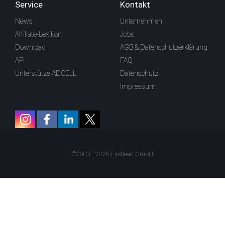
Service
Kontakt
News
Unternehmen
Affiliate-Lexikon
Jobs
Download
AGB & Datenschutzerklärung
API
FAQ
Unterstütze ADCELL
Datenschutz
Impressum
©2003 - 2026 Firstlead GmbH