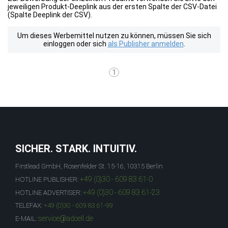
jeweiligen Produkt-Deeplink aus der ersten Spalte der CSV-Datei
(Spalte Deeplink der CSV).
Um dieses Werbemittel nutzen zu können, müssen Sie sich
einloggen oder sich
als Publisher anmelden
.
1
SICHER. STARK. INTUITIV.
Firstlead GmbH, Rosenfelder St. 15-16, 10315 Berlin
+49 (0)30 - 609 83 61-0
HOTLINE PUBLISHER:
+49 (0)30 - 609 83 61-23
HOTLINE ADVERTISER:
TELEFAX:
+49 (0)30 - 609 83 61-99
service@adcell.de
E-MAIL: