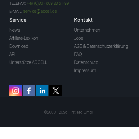
TELEFAX:
+49 (0)30 - 609 83 61-99
service@adcell.de
E-MAIL:
Service
Kontakt
News
Unternehmen
Affiliate-Lexikon
Jobs
Download
AGB & Datenschutzerklärung
API
FAQ
Unterstütze ADCELL
Datenschutz
Impressum
©2003 - 2026 Firstlead GmbH