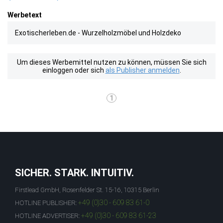
Werbetext
Exotischerleben.de - Wurzelholzmöbel und Holzdeko
Um dieses Werbemittel nutzen zu können, müssen Sie sich
einloggen oder sich
als Publisher anmelden
.
1
SICHER. STARK. INTUITIV.
Firstlead GmbH, Rosenfelder St. 15-16, 10315 Berlin
+49 (0)30 - 609 83 61-0
HOTLINE PUBLISHER:
+49 (0)30 - 609 83 61-23
HOTLINE ADVERTISER: