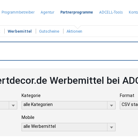
Programmbetreiber
Agentur
Partnerprogramme
ADCELL-Tools
Konta
t
Werbemittel
Gutscheine
Aktionen
rtdecor.de Werbemittel bei A
Kategorie
Format
alle Kategorien
CSV stan
Mobile
alle Werbemittel