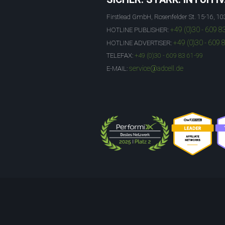
Firstlead GmbH, Rosenfelder St. 15-16, 10
+49 (0)30 - 609 8
HOTLINE PUBLISHER:
+49 (0)30 - 609 
HOTLINE ADVERTISER:
TELEFAX:
+49 (0)30 - 609 83 61-99
service@adcell.de
E-MAIL: