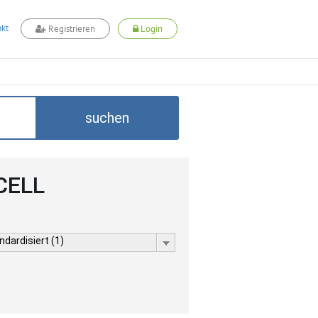
kt
Registrieren
Login
suchen
DCELL
dardisiert (1)