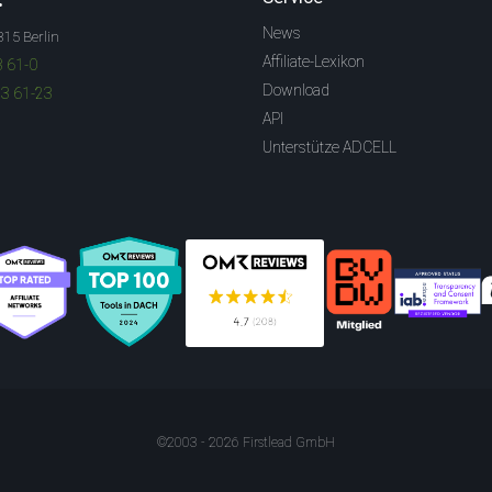
News
315 Berlin
Affiliate-Lexikon
3 61-0
Download
83 61-23
API
Unterstütze ADCELL
©2003 - 2026 Firstlead GmbH