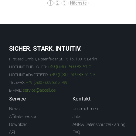
1
2
3
Nächste
SICHER. STARK. INTUITIV.
Firstlead GmbH, Rosenfelder St. 15-16, 10315 Berlin
+49 (0)30 - 609 83 61-0
HOTLINE PUBLISHER:
+49 (0)30 - 609 83 61-23
HOTLINE ADVERTISER:
TELEFAX:
+49 (0)30 - 609 83 61-99
service@adcell.de
E-MAIL:
Service
Kontakt
News
Unternehmen
Affiliate-Lexikon
Jobs
Download
AGB & Datenschutzerklärung
API
FAQ