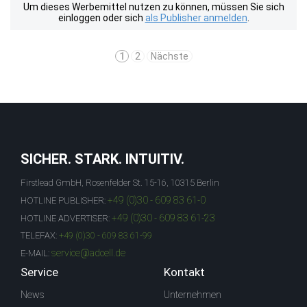
Um dieses Werbemittel nutzen zu können, müssen Sie sich
einloggen oder sich
als Publisher anmelden
.
1
2
Nächste
SICHER. STARK. INTUITIV.
Firstlead GmbH, Rosenfelder St. 15-16, 10315 Berlin
+49 (0)30 - 609 83 61-0
HOTLINE PUBLISHER:
+49 (0)30 - 609 83 61-23
HOTLINE ADVERTISER:
TELEFAX:
+49 (0)30 - 609 83 61-99
service@adcell.de
E-MAIL:
Service
Kontakt
News
Unternehmen